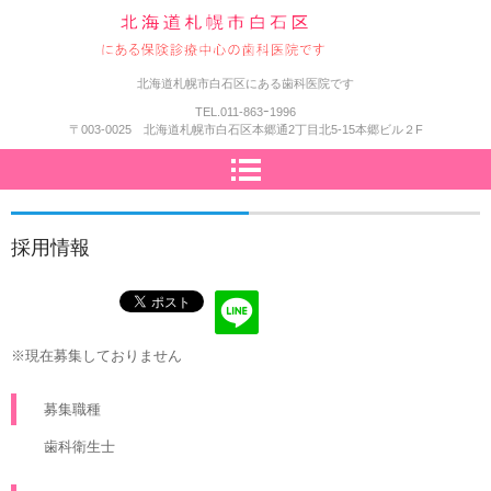
医療法人社団佐藤歯科医院
北海道札幌市白石区にある歯科医院です
TEL.
011-863ｰ1996
〒003-0025 北海道札幌市白石区本郷通2丁目北5-15本郷ビル２F
採用情報
※現在募集しておりません
募集職種
歯科衛生士